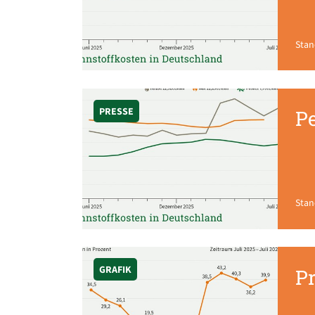
Stan
PRESSE
Pe
Stan
GRAFIK
Pr