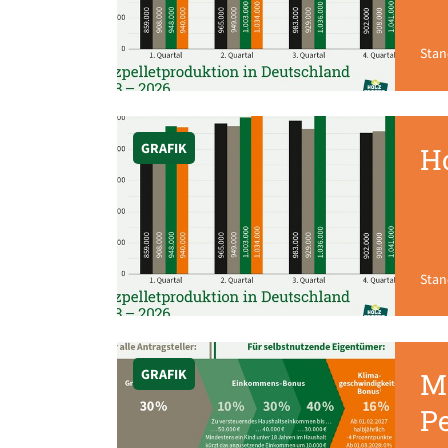
Stan
GRAFIK
Ho
Stan
GRAFIK
M
P