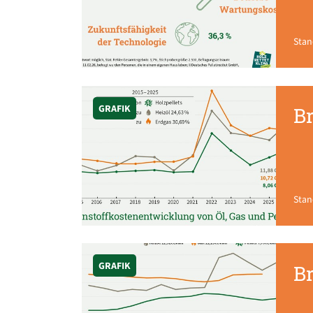
Stan
GRAFIK
Br
Stan
GRAFIK
Br