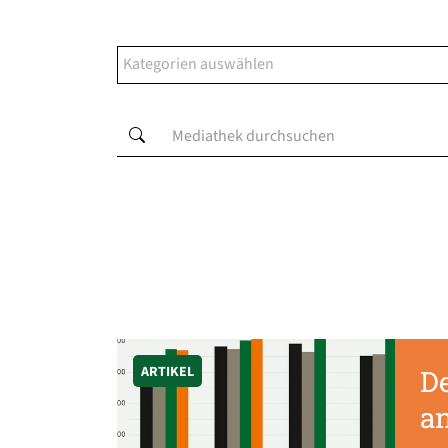
ARTIKEL
De
a