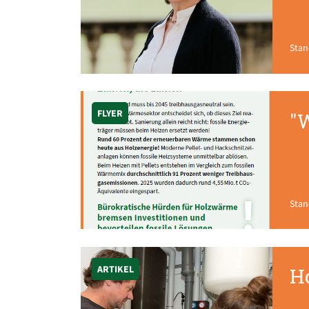
Stan
FLYER
"
Stan
ARTIKEL
H