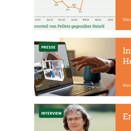
Stan
PRESSE
In
H
Stan
INTERVIEW
E