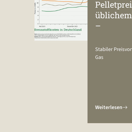
Pelletprei
üblichem
–
Stabiler Preisvo
Gas
Weiterlesen