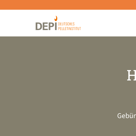
H
Gebün