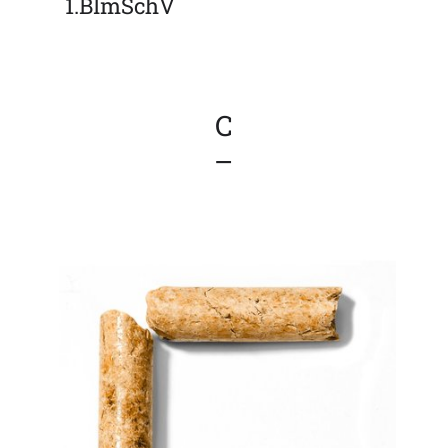
1.BImSchV
C
–