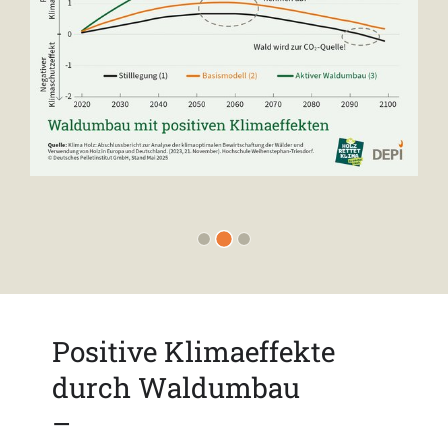
Vorherige
Näch
Positive Klimaeffekte
durch Waldumbau
–