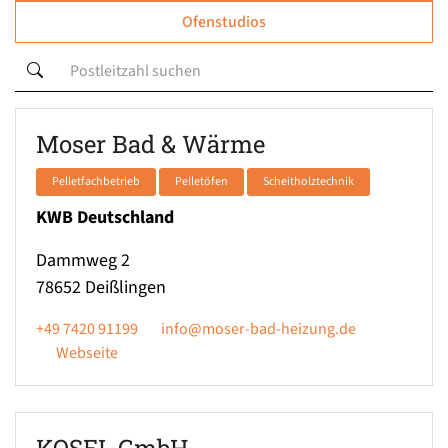
Ofenstudios
Moser Bad & Wärme
Pelletfachbetrieb
Pelletöfen
Scheitholztechnik
KWB Deutschland
Dammweg 2
78652
Deißlingen
+49 7420 91199
info@moser-bad-heizung.de
Webseite
KOSEL GmbH