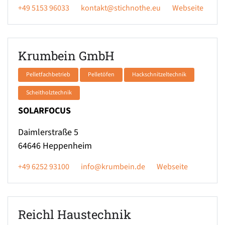
+49 5153 96033
kontakt@stichnothe.eu
Webseite
Krumbein GmbH
Pelletfachbetrieb
Pelletöfen
Hackschnitzeltechnik
Scheitholztechnik
SOLARFOCUS
Daimlerstraße 5
64646
Heppenheim
+49 6252 93100
info@krumbein.de
Webseite
Reichl Haustechnik