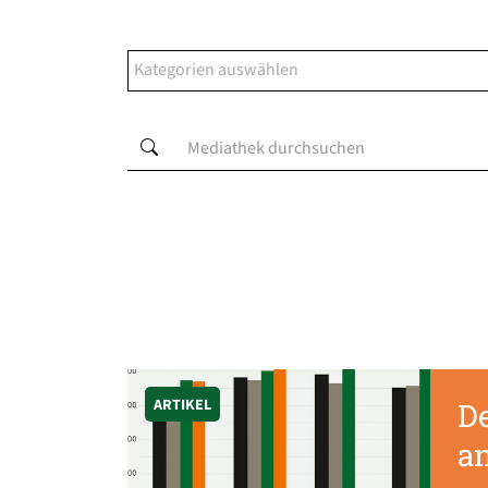
ARTIKEL
De
a