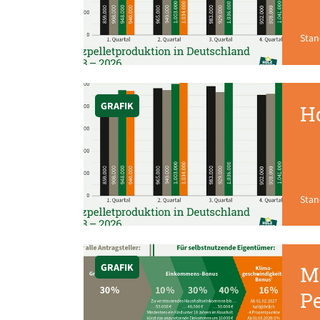
Stan
GRAFIK
Ho
Stan
GRAFIK
M
P