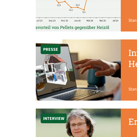
Stan
PRESSE
In
H
Stan
INTERVIEW
E