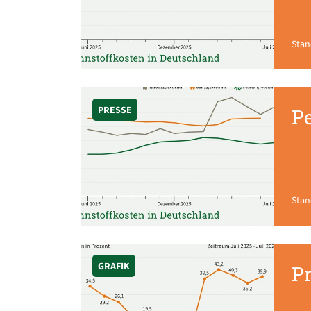
Stan
PRESSE
Pe
Stan
GRAFIK
Pr