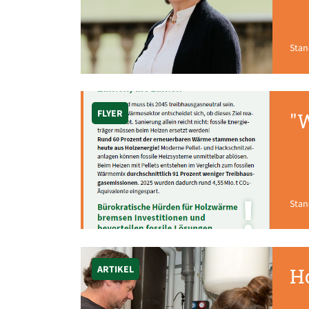
Stan
FLYER
"
Stan
ARTIKEL
H