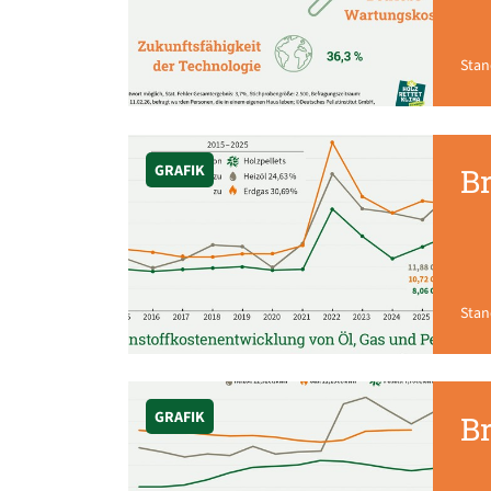
Stan
GRAFIK
Br
Stan
GRAFIK
Br