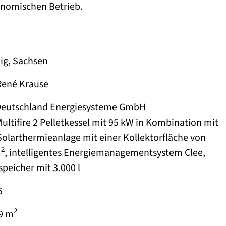
onomischen Betrieb.
zig, Sachsen
René Krause
eutschland Energiesysteme GmbH
elletkessel mit 95 kW in Kombination mit
ieanlage mit einer Kollektorfläche von
2
m
, intelligentes Energiemanagementsystem Clee,
 mit 3.000 l
5
2
9 m