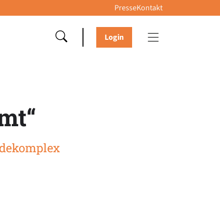
Presse
Kontakt
Login
amt“
udekomplex