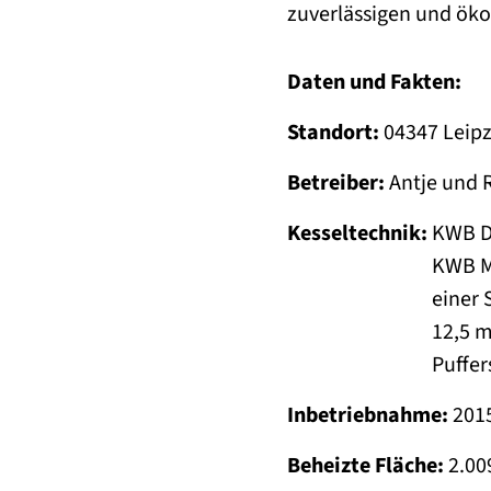
zuverlässigen und ök
Daten und Fakten:
Standort:
04347 Leip
Betreiber:
Antje und 
Kesseltechnik:
KWB D
KWB Multifire 2 P
einer Solartherm
12,5 
Pufferspeicher
Inbetriebnahme:
201
Beheizte Fläche:
2.00