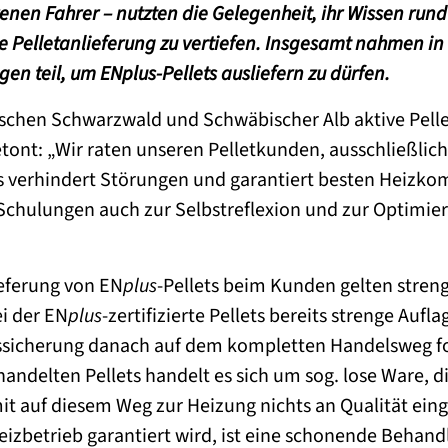
enen Fahrer – nutzten die Gelegenheit, ihr Wissen run
e Pelletanlieferung zu vertiefen. Insgesamt nahmen in
gen teil, um EN
plus
-Pellets ausliefern zu dürfen.
schen Schwarzwald und Schwäbischer Alb aktive Pell
etont: „Wir raten unseren Pelletkunden, ausschließlic
as verhindert Störungen und garantiert besten Heizkom
Schulungen auch zur Selbstreflexion und zur Optimie
ieferung von EN
plus
-Pellets beim Kunden gelten stren
ei der EN
plus
-zertifizierte Pellets bereits strenge Auf
ätssicherung danach auf dem kompletten Handelsweg for
andelten Pellets handelt es sich um sog. lose Ware, d
it auf diesem Weg zur Heizung nichts an Qualität ein
Heizbetrieb garantiert wird, ist eine schonende Behand