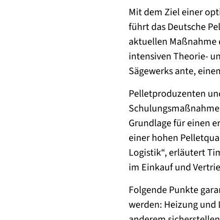
Mit dem Ziel einer op
führt das Deutsche Pe
aktuellen Maßnahme d
intensiven Theorie- un
Sägewerks ante, einem
Pelletproduzenten un
Schulungsmaßnahmen z
Grundlage für einen e
einer hohen Pelletqua
Logistik“, erläutert 
im Einkauf und Vertrieb
Folgende Punkte garan
werden: Heizung und 
anderem sicherstellen,