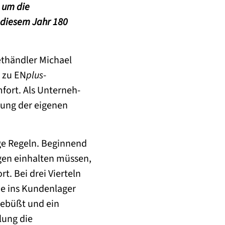
d um die
 diesem Jahr 180
ethändler Michael
h zu EN
plus
-
fort. Als Unterneh-
rung der eigenen
ge Regeln. Beginnend
lagen einhalten müssen,
t. Bei drei Vierteln
ie ins Kundenlager
gebüßt und ein
lung die