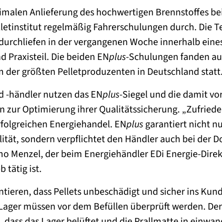
timalen Anlieferung des hochwertigen Brennstoffes bei
lletinstitut regelmäßig Fahrerschulungen durch. Die 
urchliefen in der vergangenen Woche innerhalb eines
d Praxisteil. Die beiden EN
plus
-Schulungen fanden au
 der größten Pelletproduzenten in Deutschland statt
d -händler nutzen das EN
plus
-Siegel und die damit v
ur Optimierung ihrer Qualitätssicherung. „Zufriede
rfolgreichen Energiehandel. EN
plus
garantiert nicht nu
lität, sondern verpflichtet den Händler auch bei der
Timo Menzel, der beim Energiehändler EDi Energie-Di
 tätig ist.
tieren, dass Pellets unbeschädigt und sicher ins Kun
Lager müssen vor dem Befüllen überprüft werden. Der
 dass das Lager belüftet und die Prallmatte in einwan