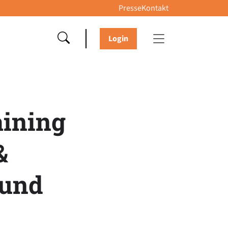
Presse
Kontakt
Login
ining
&
 und