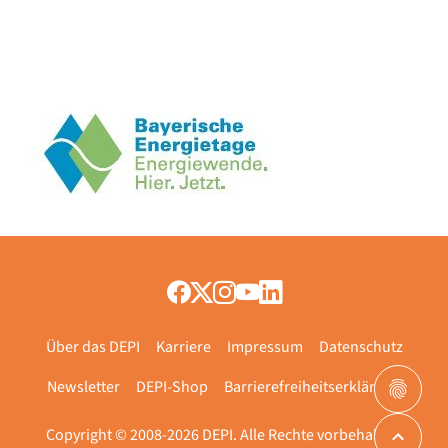
Über das DEPI
Karriere
Impressum
Datenschutz
Newsletter
DEPI-Shop
Barrierefreiheitserklärung
Copyright © 2008-2026 DEPI. Alle Rechte vorbehalten.