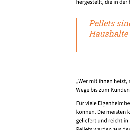
hergestellt, die in de
Pellets si
Haushalte 
„Wer mit ihnen heizt, 
Wege bis zum Kunden h
Für viele Eigenheimbes
können. Die meisten k
geliefert und reicht i
Pellets werden aus de