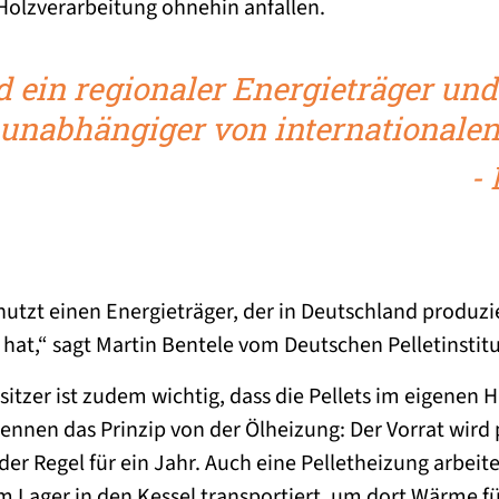
r Holzverarbeitung ohnehin anfallen.
nd ein regionaler Energieträger u
unabhängiger von internationalen 
-
nutzt einen Energieträger, der in Deutschland produzi
at,“ sagt Martin Bentele vom Deutschen Pelletinstitu
itzer ist zudem wichtig, dass die Pellets im eigenen 
ennen das Prinzip von der Ölheizung: Der Vorrat wir
n der Regel für ein Jahr. Auch eine Pelletheizung arbeit
m Lager in den Kessel transportiert, um dort Wärme f