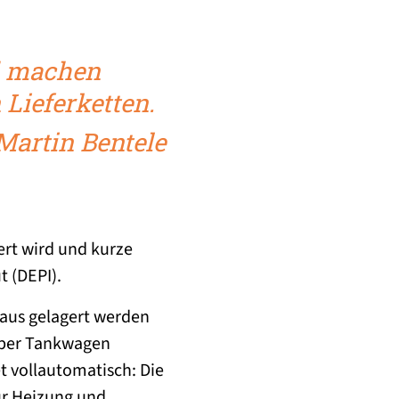
nd machen
Lieferketten.
 Martin Bentele
ert wird und kurze
t (DEPI).
Haus gelagert werden
d per Tankwagen
et vollautomatisch: Die
ür Heizung und