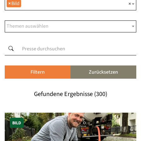
×
Bild
×
Filtern
Zurücksetzen
Gefundene Ergebnisse (300)
BILD