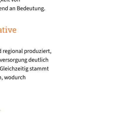
end an Bedeutung.
ative
 regional produziert,
eversorgung deutlich
 Gleichzeitig stammt
ch, wodurch
n