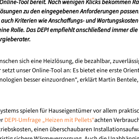
s Online-Tool bereit. Nach wenigen Klicks bekommen R
zlösungen zu den eingegebenen Anforderungen passen
n auch Kriterien wie Anschaffungs- und Wartungskosten
eine Rolle. Das DEPI empfiehlt anschließend immer die
rgieberater.
schen sich eine Heizlösung, die bezahlbar, zuverlässig
 setzt unser Online-Tool an: Es bietet eine erste Orien
nologien besser einzuordnen“, erklärt Martin Bentele,
systems spielen für Hauseigentümer vor allem praktis
er
DEPI-Umfrage „Heizen mit Pellets“
achten Verbrauch
riebskosten, einen überschaubaren Installationsaufw
fristig sichere Wärmeversorgung. Auch die Unabhängig