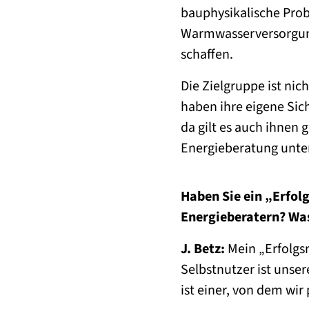
bauphysikalische Pro
Warmwasserversorgung
schaffen.
Die Zielgruppe ist ni
haben ihre eigene Sic
da gilt es auch ihnen
Energieberatung unte
Haben Sie ein „Erfol
Energieberatern? Wa
J. Betz:
Mein „Erfolgsr
Selbstnutzer ist unse
ist einer, von dem wi