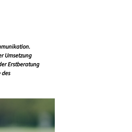
ommunikation.
er Umsetzung
 der Erstberatung
e des