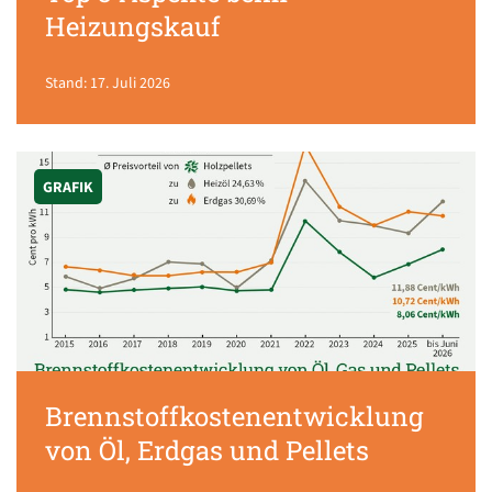
Heizungskauf
Stand: 17. Juli 2026
GRAFIK
Brennstoffkostenentwicklung
von Öl, Erdgas und Pellets