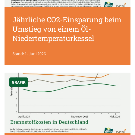
Jährliche CO2-Einsparung beim
Umstieg von einem Öl-
Niedertemperaturkessel
Stand: 1. Juni 2026
GRAFIK